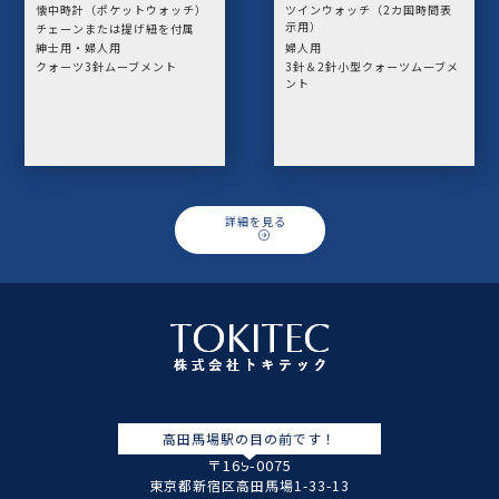
懐中時計（ポケットウォッチ）
ツインウォッチ（2カ国時間表
示用）
チェーンまたは提げ紐を付属
紳士用・婦人用
婦人用
クォーツ3針ムーブメント
3針＆2針小型クォーツムーブメ
ント
詳細を見る
高田馬場駅の目の前です！
〒169-0075
東京都新宿区高田馬場1-33-13